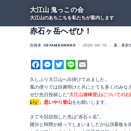
コ
大江山 鬼っこの会
ン
大江山のあちこちを私たちが案内します
テ
ン
赤石ヶ岳へぜひ！
ツ
へ
投稿者:
OEYAMAONIKKO
2020-06-10
夏
、
最新
ス
キ
Facebook
Messenger
Twitter
Line
Email
ッ
プ
久しぶり大江山へ出掛けてみました。
風の便りでは自粛明けと共にとても多くのみな
ぜひ先日投稿した”
大江山連峰登山についてのお
い」
』
思いやり登山
をお願いします。
さて今回目指した先は”赤石ヶ岳”。
随分と時間が経ってしまいましたが山頂看板を