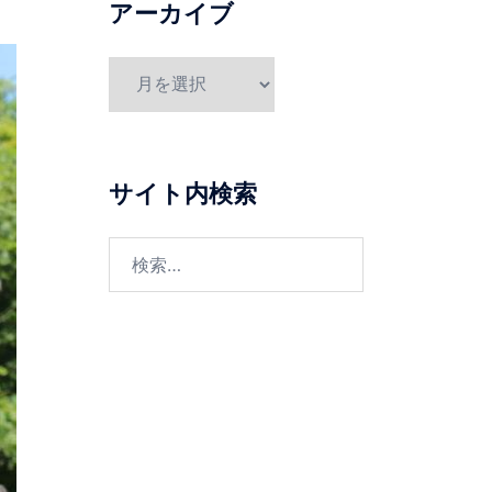
アーカイブ
ア
ー
カ
イ
ブ
サイト内検索
検
索: