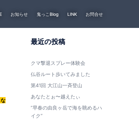
E
お知らせ
鬼っこBlog
LINK
お問合せ
最近の投稿
クマ撃退スプレー体験会
仏谷ルート歩いてみました
第41回 大江山一斉登山
あなたとぉ〜越えたぃ
らな
”早春の由良ヶ岳で海を眺めるハ
イク”