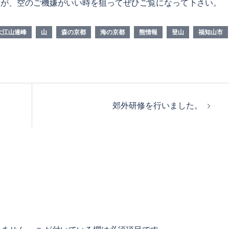
たが、空のご機嫌がいい時を狙ってぜひご覧になって下さい。
大江山連峰
山
森の京都
海の京都
熊情報
登山
福知山市
郊外研修を行いました。