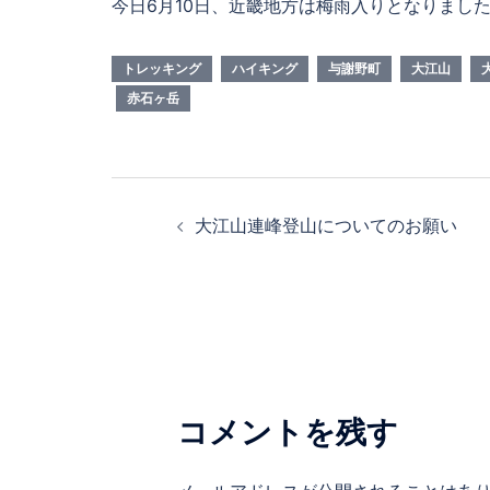
今日6月10日、近畿地方は梅雨入りとなりまし
トレッキング
ハイキング
与謝野町
大江山
赤石ヶ岳
投
大江山連峰登山についてのお願い
稿
ナ
ビ
ゲ
ー
シ
コメントを残す
ョ