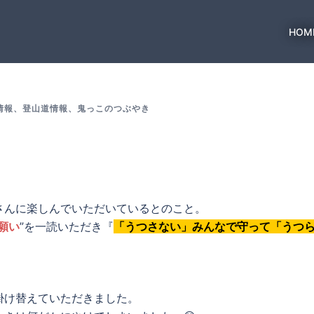
HOM
情報
、
登山道情報
、
鬼っこのつぶやき
さんに楽しんでいただいているとのこと。
願い
”を一読いただき『
「うつさない」みんなで守って「うつ
掛け替えていただきました。